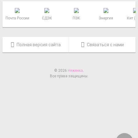
Почта России
СДЭК
ПЭК
Энергия
Кит (
Полная версия сайта
Связаться с нами
© 2026
Неженка
.
Все права защищены.