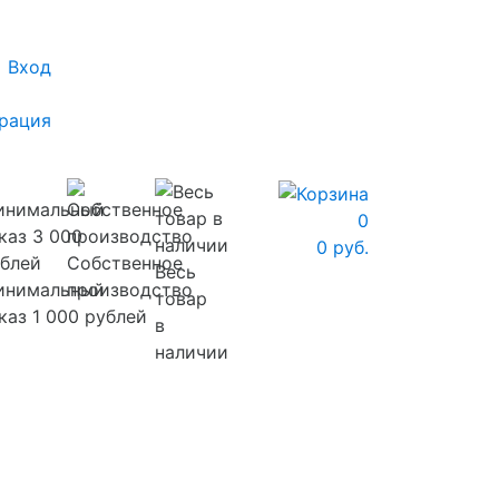
Вход
рация
0
0 руб.
Собственное
Весь
инимальный
производство
товар
каз 1 000 рублей
в
наличии