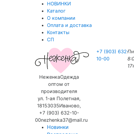
НОВИНКИ
Каталог
О компании
Оплата и доставка
Контакты
СП
+7 (903) 632-
П
10-00
8:
17
Неженка
Одежда
оптом от
производителя
ул. 1-ая Полетная,
18
153035
Иваново
,
+7 (903) 632-10-
00
nezhenka37@mail.ru
Новинки