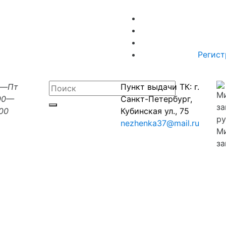
Регист
н—Пт
Пункт выдачи ТК: г.
00—
Санкт-Петербург,
:00
Кубинская ул., 75
nezhenka37@mail.ru
М
за