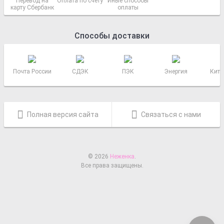
Перевод на
Оплата по счету
Иные способы
карту Сбербанк
оплаты
Способы доставки
Почта России
СДЭК
ПЭК
Энергия
Кит 
Полная версия сайта
Связаться с нами
© 2026
Неженка
.
Все права защищены.