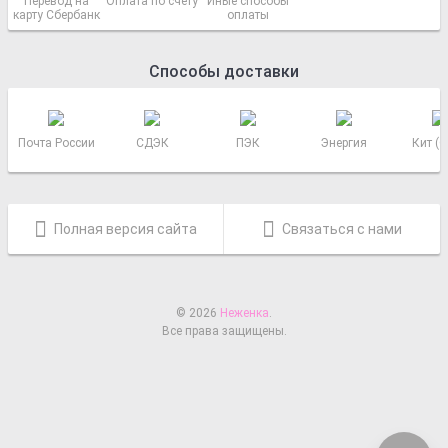
Перевод на
Оплата по счету
Иные способы
карту Сбербанк
оплаты
Способы доставки
Почта России
СДЭК
ПЭК
Энергия
Кит (
Полная версия сайта
Связаться с нами
© 2026
Неженка
.
Все права защищены.